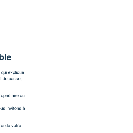
ble
qui explique
ot de passe,
opriétaire du
ous invitons à
ci de votre