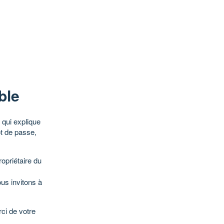
ble
qui explique
ot de passe,
opriétaire du
ous invitons à
ci de votre