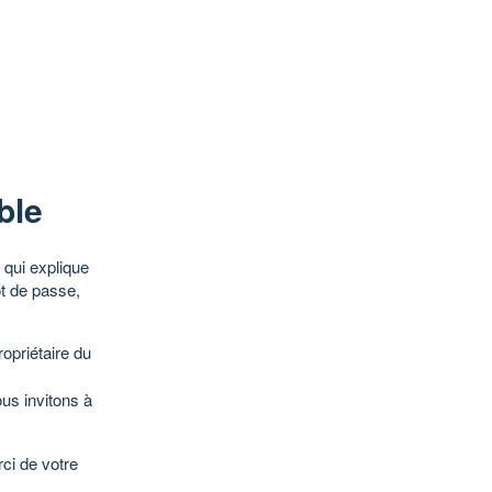
ble
qui explique
ot de passe,
opriétaire du
ous invitons à
ci de votre