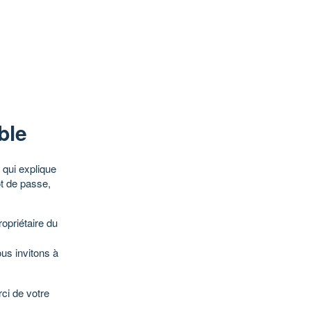
ble
qui explique
ot de passe,
opriétaire du
ous invitons à
ci de votre