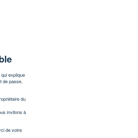
ble
qui explique
ot de passe,
opriétaire du
ous invitons à
ci de votre