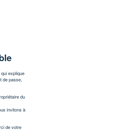
ble
qui explique
ot de passe,
opriétaire du
ous invitons à
ci de votre