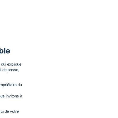
ble
qui explique
ot de passe,
opriétaire du
ous invitons à
ci de votre