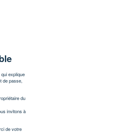
ble
qui explique
ot de passe,
opriétaire du
ous invitons à
ci de votre