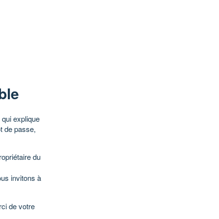
ble
qui explique
ot de passe,
opriétaire du
ous invitons à
ci de votre