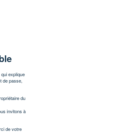
ble
qui explique
ot de passe,
opriétaire du
ous invitons à
ci de votre