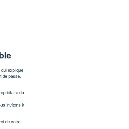
ble
qui explique
ot de passe,
opriétaire du
ous invitons à
ci de votre