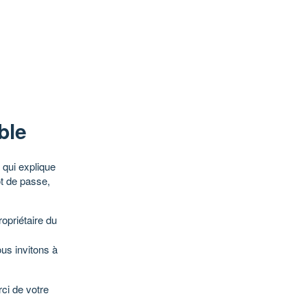
ble
qui explique
ot de passe,
opriétaire du
ous invitons à
ci de votre