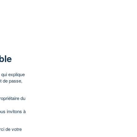
ble
qui explique
ot de passe,
opriétaire du
ous invitons à
ci de votre