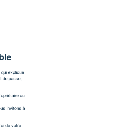
ble
qui explique
ot de passe,
opriétaire du
ous invitons à
ci de votre