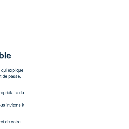
ble
qui explique
ot de passe,
opriétaire du
ous invitons à
ci de votre