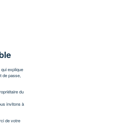
ble
qui explique
ot de passe,
opriétaire du
ous invitons à
ci de votre