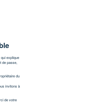
ble
qui explique
ot de passe,
opriétaire du
ous invitons à
ci de votre