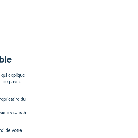
ble
qui explique
ot de passe,
opriétaire du
ous invitons à
ci de votre