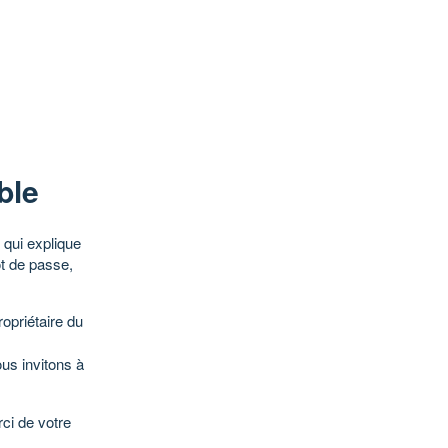
ble
qui explique
ot de passe,
opriétaire du
ous invitons à
ci de votre