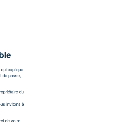
ble
qui explique
ot de passe,
opriétaire du
ous invitons à
ci de votre