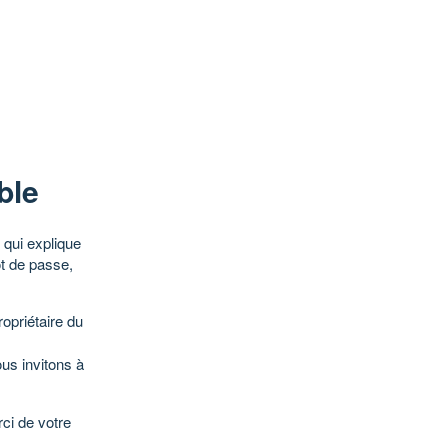
ble
qui explique
ot de passe,
opriétaire du
ous invitons à
ci de votre