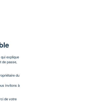
ble
qui explique
ot de passe,
opriétaire du
ous invitons à
ci de votre