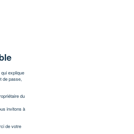
ble
qui explique
ot de passe,
opriétaire du
ous invitons à
ci de votre