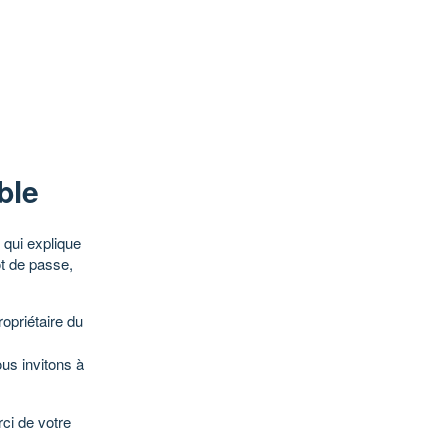
ble
qui explique
ot de passe,
opriétaire du
ous invitons à
ci de votre