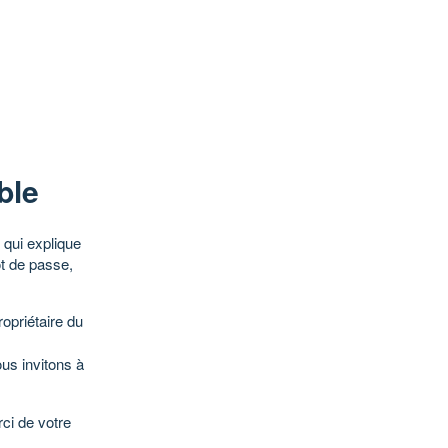
ble
qui explique
ot de passe,
opriétaire du
ous invitons à
ci de votre