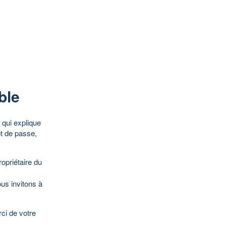
ble
qui explique
ot de passe,
opriétaire du
ous invitons à
ci de votre