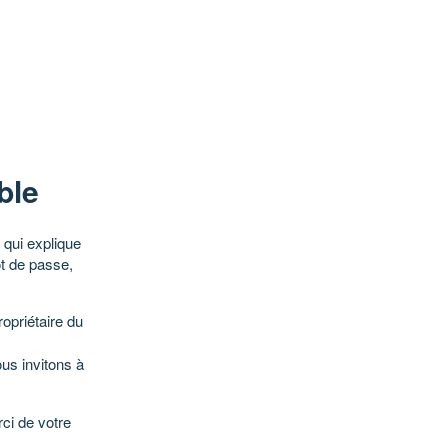
ble
qui explique
ot de passe,
opriétaire du
ous invitons à
ci de votre