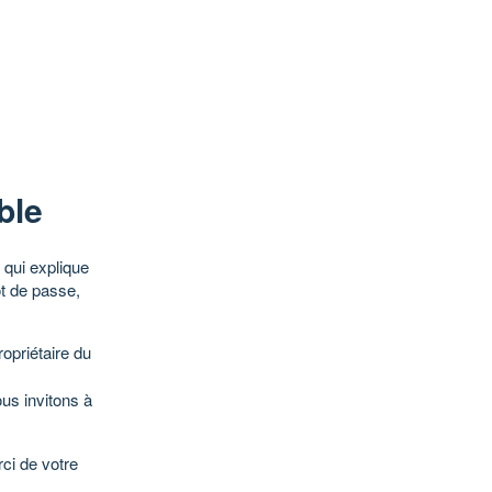
ble
qui explique
ot de passe,
opriétaire du
ous invitons à
ci de votre