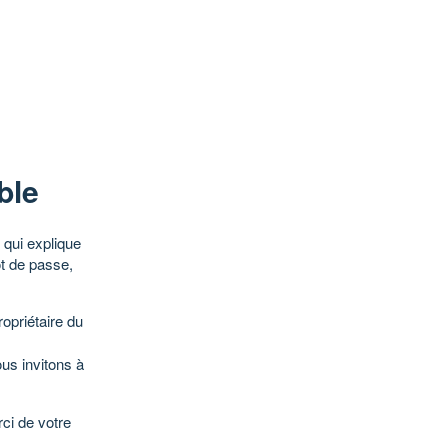
ble
qui explique
ot de passe,
opriétaire du
ous invitons à
ci de votre