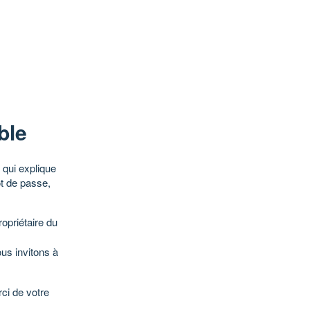
ble
qui explique
ot de passe,
opriétaire du
ous invitons à
ci de votre