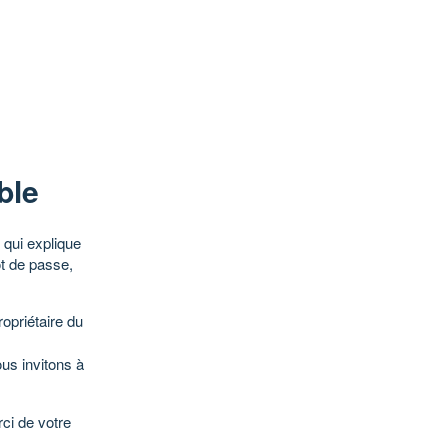
ble
qui explique
ot de passe,
opriétaire du
ous invitons à
ci de votre