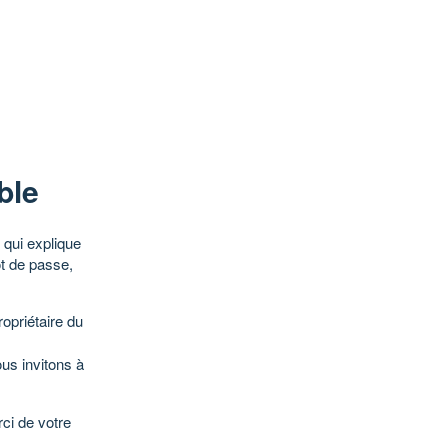
ble
qui explique
ot de passe,
opriétaire du
ous invitons à
ci de votre