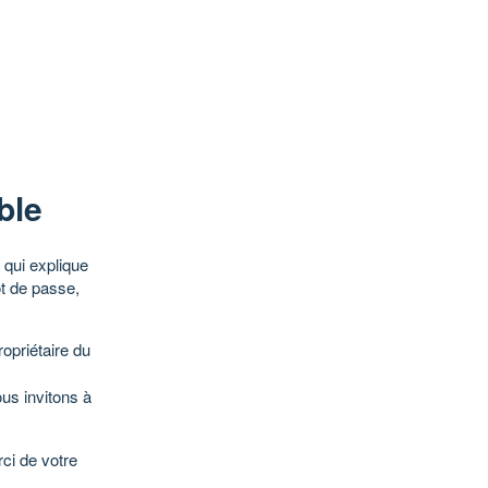
ble
qui explique
ot de passe,
opriétaire du
ous invitons à
ci de votre