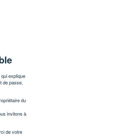
ble
qui explique
ot de passe,
opriétaire du
ous invitons à
ci de votre