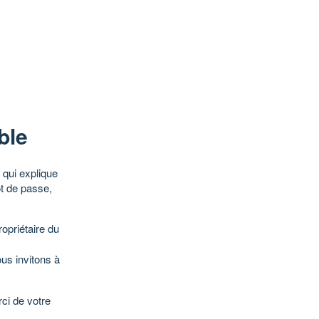
ble
qui explique
ot de passe,
opriétaire du
ous invitons à
ci de votre