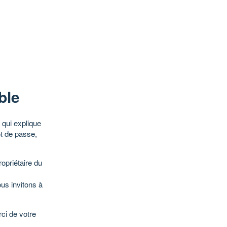
ble
qui explique
ot de passe,
opriétaire du
ous invitons à
ci de votre