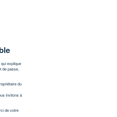
ble
qui explique
ot de passe,
opriétaire du
ous invitons à
ci de votre