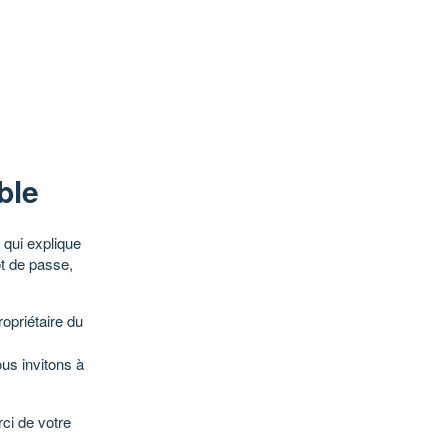
ble
qui explique
ot de passe,
opriétaire du
ous invitons à
ci de votre