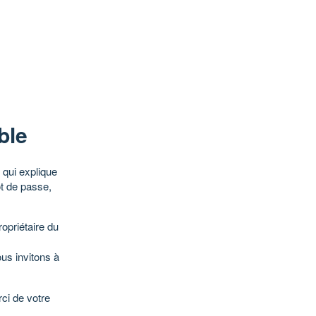
ble
qui explique
ot de passe,
opriétaire du
ous invitons à
ci de votre