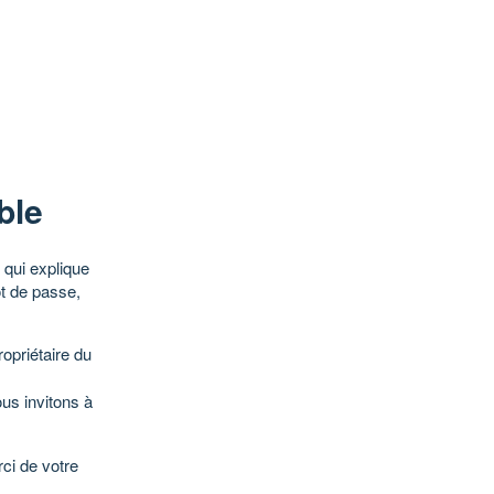
ble
qui explique
ot de passe,
opriétaire du
ous invitons à
ci de votre