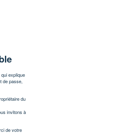
ble
qui explique
ot de passe,
opriétaire du
ous invitons à
ci de votre