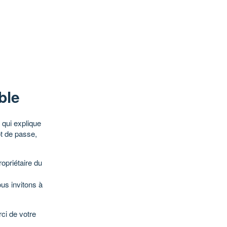
ble
qui explique
ot de passe,
opriétaire du
ous invitons à
ci de votre