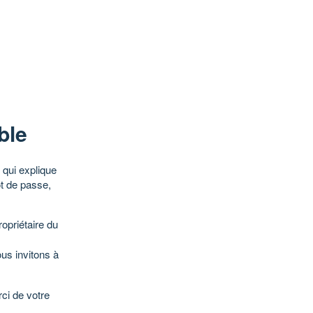
ble
qui explique
ot de passe,
opriétaire du
ous invitons à
ci de votre