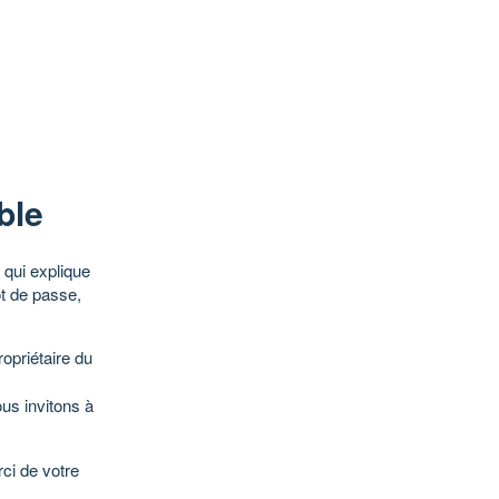
ble
qui explique
ot de passe,
opriétaire du
ous invitons à
ci de votre