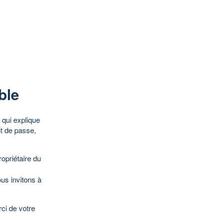
ble
qui explique
ot de passe,
opriétaire du
ous invitons à
ci de votre