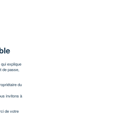
ble
qui explique
ot de passe,
opriétaire du
ous invitons à
ci de votre