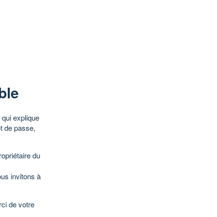
ble
qui explique
ot de passe,
opriétaire du
ous invitons à
ci de votre