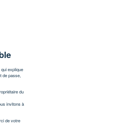
ble
qui explique
ot de passe,
opriétaire du
ous invitons à
ci de votre