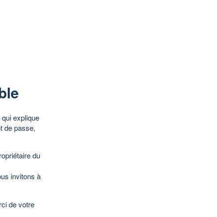
ble
qui explique
ot de passe,
opriétaire du
ous invitons à
ci de votre