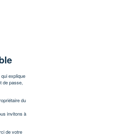
ble
qui explique
ot de passe,
opriétaire du
ous invitons à
ci de votre